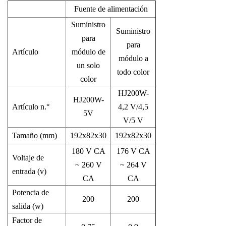
Fuente de alimentación
Suministro
Suministro
para
para
Artículo
módulo de
módulo a
un solo
todo color
color
HJ200W-
HJ200W-
Artículo n.°
4,2 V/4,5
5V
V/5 V
Tamaño (mm)
192x82x30
192x82x30
180 V CA
176 V CA
Voltaje de
~ 260 V
~ 264 V
entrada (v)
CA
CA
Potencia de
200
200
salida (w)
Factor de