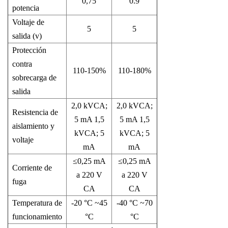
0,75
0.9
potencia
Voltaje de
5
5
salida (v)
Protección
contra
110-150%
110-180%
sobrecarga de
salida
2,0 kVCA;
2,0 kVCA;
Resistencia de
5 mA 1,5
5 mA 1,5
aislamiento y
kVCA; 5
kVCA; 5
voltaje
mA
mA
≤0,25 mA
≤0,25 mA
Corriente de
a 220 V
a 220 V
fuga
CA
CA
Temperatura de
-20 °C ~45
-40 °C ~70
funcionamiento
°C
°C