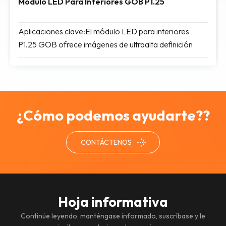
Módulo LED Para Interiores GOB P1.25
Aplicaciones clave:El módulo LED para interiores
P1.25 GOB ofrece imágenes de ultraalta definición
para una visualización cercana. Es ideal para
aplicaciones premium donde la precisión y la fiabilidad
de la imagen son cruciales, como salas de control,
estudios de transmisión, salas de juntas corporativas y
espacios comerciales y de exhibición de alta gama.
¿Cómo podemos ayudarte??
CONTÁCTENOS
Hoja informativa
Continúe leyendo, manténgase informado, suscríbase y le