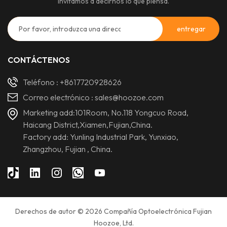
invitamos a decirnos lo que piensa.
CONTÁCTENOS
Teléfono :
+8617720928626
Correo electrónico :
sales@hoozoe.com
Marketing add:101Room, No.118 Yongcuo Road,
Haicang District,Xiamen,Fujian,China.
Factory add: Yunling Industrial Park, Yunxiao,
Zhangzhou, Fujian , China.
Derechos de autor © 2026 Compañía Optoelectrónica Fujian
Hoozoe, Ltd.