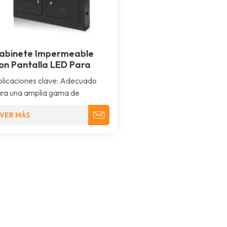
abinete Impermeable
on Pantalla LED Para
xteriores
licaciones clave: Adecuado
ra una amplia gama de
licaciones al aire libre, como
VER MÁS
blicidad en edificios, vallas
blicitarias digitales,
hibiciones públicas y telones de
ndo de escenarios.