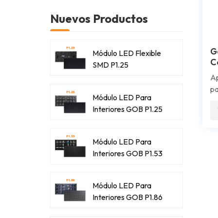
Nuevos Productos
G
Módulo LED Flexible
C
SMD P1.25
E
Ap
pa
Módulo LED Para
ap
Interiores GOB P1.25
pu
pu
ex
Módulo LED Para
fo
Interiores GOB P1.53
Módulo LED Para
Interiores GOB P1.86