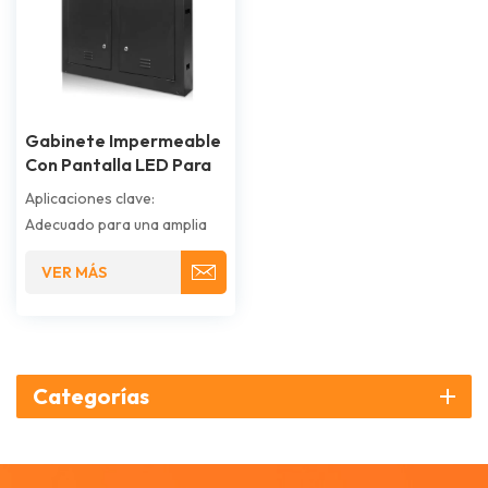
Gabinete Impermeable
Con Pantalla LED Para
Exteriores
Aplicaciones clave:
Adecuado para una amplia
gama de aplicaciones al aire
VER MÁS
libre, como publicidad en
edificios, vallas publicitarias
digitales, exhibiciones
públicas y telones de fondo
de escenarios.
Categorías