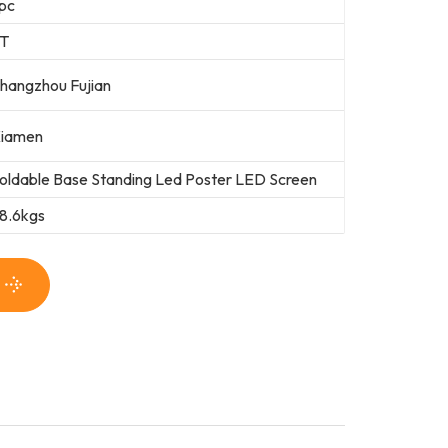
 pc
T
hangzhou Fujian
iamen
oldable Base Standing Led Poster LED Screen
8.6kgs