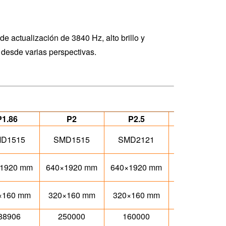
e actualización de 3840 Hz, alto brillo y
 desde varias perspectivas.
P1.86
P2
P2.5
P1.86
D1515
SMD1515
SMD2121
SMD1515
640×1920
×1920 mm
640×1920 mm
640×1920 mm
mm
320×160
×160 mm
320×160 mm
320×160 mm
mm
88906
250000
160000
288906