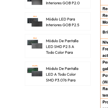
Interiores GOB P2.0
Re
Re
Módulo LED Para
Mo
Interiores GOB P2.5
Bri
Módulo De Pantalla
Niv
LED SMD P2.5 A
Fr
Todo Color Para
act
Exteriores
Pe
ga
Módulo De Pantalla
LED A Todo Color
Po
SMD P3.076 Para
(W
Exteriores
Ra
te
Pr