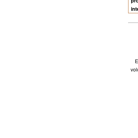
pr
int
E
vol