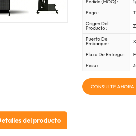
Pedido (MOQ) :
1
Pago :
T
Origen Del
Z
Producto :
Puerto De
X
Embarque :
Plazo De Entrega :
F
Peso :
3
CONSULTE AHORA
etalles del producto