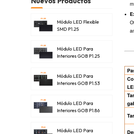
Nuevos Productos
mú
E
Módulo LED Flexible
Of
SMD P1.25
am
Módulo LED Para
Interiores GOB P1.25
Pa
Módulo LED Para
Co
Interiores GOB P1.53
LE
Ta
ga
Módulo LED Para
Interiores GOB P1.86
Ta
Módulo LED Para
De