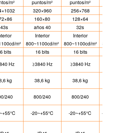
ntos/m²
puntos/m²
puntos/m²
puntos/m²
4×1032
320×960
256×768
344×1032
72×86
160×80
128×64
172×86
43s
años 40
32s
43s
nterior
Interior
Interior
exterior
1100cd/m²
800~1100cd/m²
800~1100cd/m²
3900cd/m²
4
6 bits
16 bits
16 bits
16 bits
840 Hz
≥3840 Hz
≥3840 Hz
≥3840 Hz
8,6 kg
38,6 kg
38,6 kg
38,6 kg
00/240
800/240
800/240
800/240
0~+55℃
-20~+55℃
-20~+55℃
-20~+55℃
-