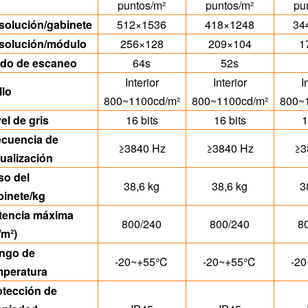
puntos/m²
puntos/m²
pu
solución/gabinete
512×1536
418×1248
34
solución/módulo
256×128
209×104
1
do de escaneo
64s
52s
Interior
Interior
I
llo
800~1100cd/m²
800~1100cd/m²
800~
el de gris
16 bits
16 bits
1
ecuencia de
≥3840 Hz
≥3840 Hz
≥3
ualización
so del
38,6 kg
38,6 kg
3
binete/kg
tencia máxima
800/240
800/240
8
/m²)
ngo de
-20~+55℃
-20~+55℃
-2
mperatura
otección de