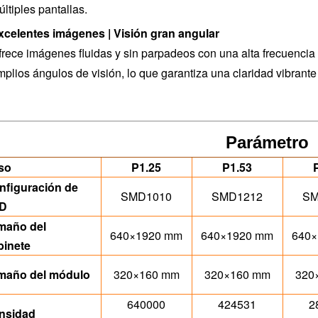
ltiples pantallas.
xcelentes imágenes | Visión gran angular
rece imágenes fluidas y sin parpadeos con una alta frecuencia d
plios ángulos de visión, lo que garantiza una claridad vibrante
Parámetro
so
P1.25
P1.53
nfiguración de
SMD1010
SMD1212
SM
D
maño del
640×1920 mm
640×1920 mm
640
binete
maño del módulo
320×160 mm
320×160 mm
320
640000
424531
2
nsidad