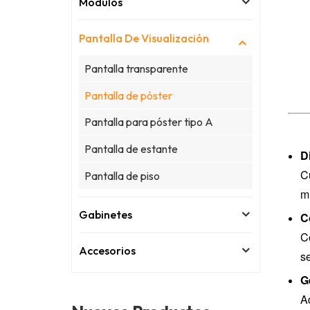
Módulos
Pantalla De Visualización
Pantalla transparente
Pantalla de póster
Pantalla para póster tipo A
Pantalla de estante
D
C
Pantalla de piso
mu
Gabinetes
C
Co
Accesorios
se
G
A