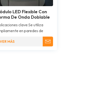
ódulo LED Flexible Con
orma De Onda Doblable
licaciones clave:Se utiliza
pliamente en paredes de
deo curvas y con forma de
VER MÁS
da.Entornos inmersivos
uevas, túneles y
pulas),Integración
quitectónica y envoltura de
lumnas,Instalaciones creativas
artísticas,Mejoras en tiendas
noristas y salas de
posición,Estudios de
oducción virtual y de
diodifusión.