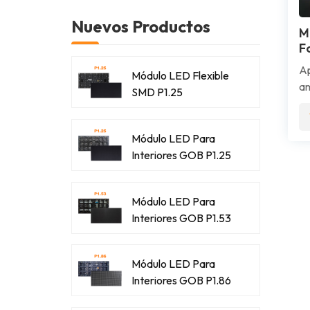
Nuevos Productos
M
F
Ap
Módulo LED Flexible
am
SMD P1.25
vi
on
(c
Módulo LED Para
cú
Interiores GOB P1.25
ar
co
Módulo LED Para
y 
Interiores GOB P1.53
mi
ex
pr
Módulo LED Para
ra
Interiores GOB P1.86