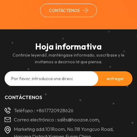
pública.
CONTÁCTENOS
Hoja informativa
Continúe leyendo, manténgase informado, suscríbase y le
invitamos a decirnos lo que piensa.
CONTÁCTENOS
Teléfono :
+8617720928626
Correo electrónico :
sales@hoozoe.com
Marketing add:101Room, No.118 Yongcuo Road,
Haicang District,Xiamen,Fujian,China.