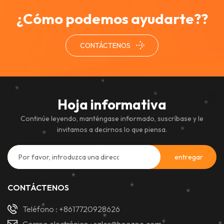
una visibilidad excepcional y
¿Cómo podemos ayudarte??
un rendimiento en cualquier
clima, incluso bajo techo.
CONTÁCTENOS
Hoja informativa
Continúe leyendo, manténgase informado, suscríbase y le
invitamos a decirnos lo que piensa.
CONTÁCTENOS
Teléfono :
+8617720928626