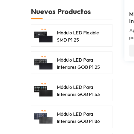
Nuevos Productos
M
I
Ap
Módulo LED Flexible
pa
SMD P1.25
di
vi
pr
Módulo LED Para
un
Interiores GOB P1.25
co
pa
Módulo LED Para
sa
Interiores GOB P1.53
ed
ve
ex
Módulo LED Para
tr
Interiores GOB P1.86