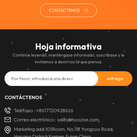
profesionales que requieren
CONTÁCTENOS
imágenes nítidas y una
integración perfecta, se
utiliza habitualmente en salas
de control, estudios de
radiodifusión, vestíbulos
Hoja informativa
corporativos y espacios
Continúe leyendo, manténgase informado, suscríbase y le
comerciales de alta gama.
invitamos a decirnos lo que piensa.
CONTÁCTENOS
Teléfono :
+8617720928626
Correo electrónico :
sales@hoozoe.com
Marketing add:101Room, No.118 Yongcuo Road,
Haicang District,Xiamen,Fujian,China.