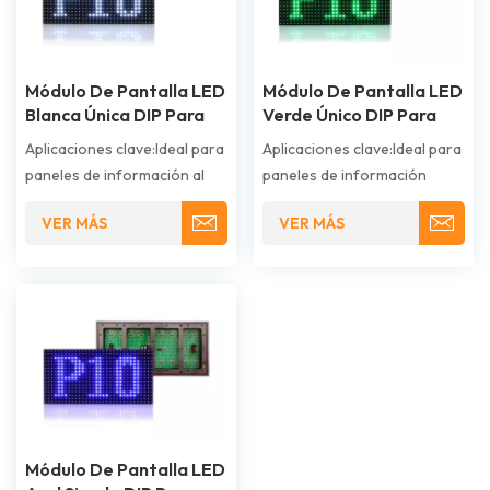
Módulo De Pantalla LED
Módulo De Pantalla LED
Blanca Única DIP Para
Verde Único DIP Para
Exteriores P10
Exteriores P10
Aplicaciones clave:Ideal para
Aplicaciones clave:Ideal para
paneles de información al
paneles de información
aire libre, pantallas de
pública al aire libre, pantallas
VER MÁS
VER MÁS
transporte público, sistemas
de guía de tráfico, sistemas
de guía de estacionamiento,
de disponibilidad de
indicadores de estado
estacionamiento,
industrial, señalización en
marcadores de estadios,
áreas muy iluminadas y otras
indicadores de estado
aplicaciones que requieren
industrial y otras
mensajes monocromáticos
aplicaciones que requieren
blancos claros y de alta
mensajes verdes
visibilidad.
monocromáticos de alta
visibilidad.
Módulo De Pantalla LED