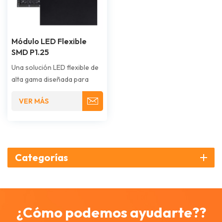
Módulo LED Flexible
SMD P1.25
Una solución LED flexible de
alta gama diseñada para
aplicaciones de alta
VER MÁS
definición y visión cercana.
Su paso de píxel de 1,25 mm
ofrece imágenes nítidas y sin
grano, ideales para
presentaciones inmersivas y
Categorías
creativas.
¿Cómo podemos ayudarte??