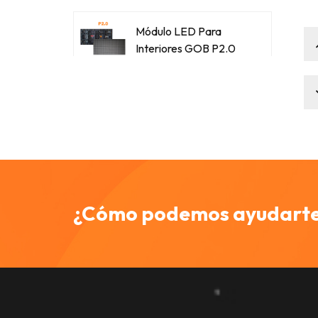
Módulo LED Para
Interiores GOB P2.0
Módulo LED Para
Interiores GOB P2.5
Módulo De Pantalla
LED SMD P2.5 A Todo
Color Para Exteriores
¿Cómo podemos ayudart
Módulo De Pantalla
LED A Todo Color
SMD P3.076 Para
Exteriores