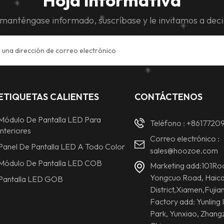
manténgase informado, suscríbase y le invitamos a deci
ETIQUETAS CALIENTES
CONTÁCTENOS
Módulo De Pantalla LED Para
Teléfono :
+8617720
Interiores
Correo electrónico :
Panel De Pantalla LED A Todo Color
sales@hoozoe.com
Módulo De Pantalla LED COB
Marketing add:101Ro
Yongcuo Road, Haic
Pantalla LED GOB
District,Xiamen,Fujia
Factory add: Yunling I
Park, Yunxiao, Zhangz