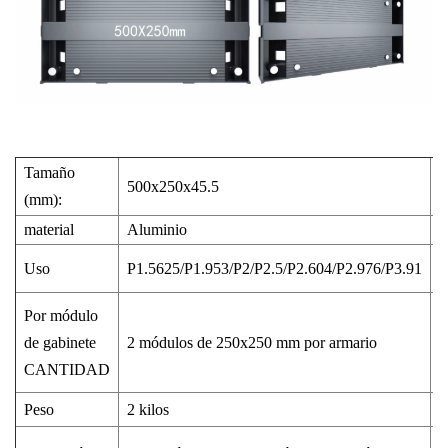
Tamaño
500x250x45.5
5
(mm):
material
Aluminio
A
Uso
P1.5625/P1.953/P2/P2.5/P2.604/P2.976/P3.91
P
Por módulo
de gabinete
2 módulos de 250x250 mm por armario
4
CANTIDAD
Peso
2 kilos
2
E