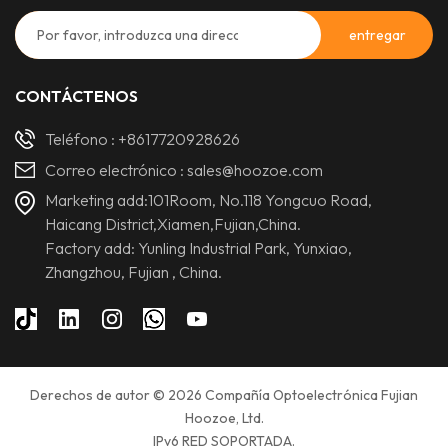
CONTÁCTENOS
Teléfono :
+8617720928626
Correo electrónico :
sales@hoozoe.com
Marketing add:101Room, No.118 Yongcuo Road,
Haicang District,Xiamen,Fujian,China.
Factory add: Yunling Industrial Park, Yunxiao,
Zhangzhou, Fujian , China.
Derechos de autor © 2026 Compañía Optoelectrónica Fujian
Hoozoe, Ltd.
IPv6 RED SOPORTADA.